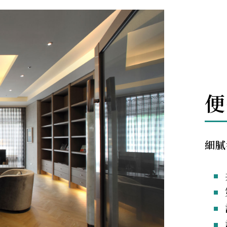
便
細膩
第二