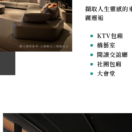
擷取人生靈感的
橋藝室
麗邂逅
KTV包廂
橋藝室
閱讀交誼廳
社團包廂
大會堂